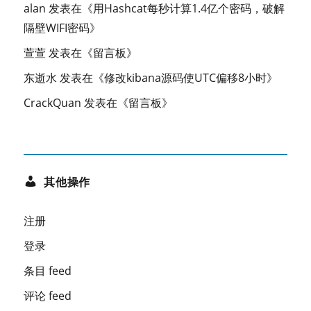
alan
发表在《
用Hashcat每秒计算1.4亿个密码，破解
隔壁WIFI密码
》
萱萱
发表在《
留言板
》
东逝水
发表在《
修改kibana源码使UTC偏移8小时
》
CrackQuan
发表在《
留言板
》
其他操作
注册
登录
条目 feed
评论 feed