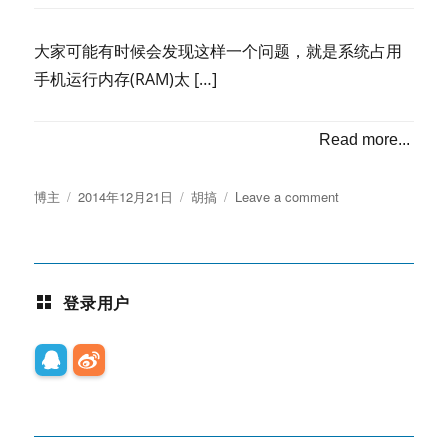
作
曲
大家可能有时候会发现这样一个问题，就是系统占用
与
手机运行内存(RAM)太 […]
播
放
教
Read more...
程
~，
原
Posted
Categories
on
博主
2014年12月21日
胡搞
Leave a comment
创
on
安
哦
卓
~
手
机
登录用户
添
加
swap