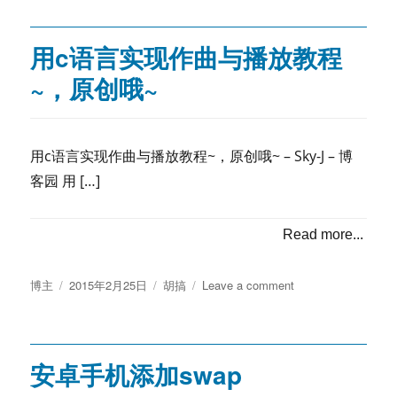
索
引
擎
用c语言实现作曲与播放教程
问
~，原创哦~
答
搜
索
今
日
用c语言实现作曲与播放教程~，原创哦~ – Sky-J – 博
上
客园 用 […]
线
Read more...
Posted
Categories
on
博主
2015年2月25日
胡搞
Leave a comment
on
用
c
语
言
安卓手机添加swap
实
现