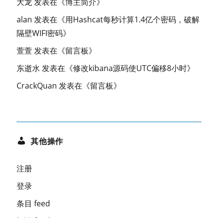
大龙
发表在《
博主简介
》
alan
发表在《
用Hashcat每秒计算1.4亿个密码，破解
隔壁WIFI密码
》
萱萱
发表在《
留言板
》
东逝水
发表在《
修改kibana源码使UTC偏移8小时
》
CrackQuan
发表在《
留言板
》
其他操作
注册
登录
条目 feed