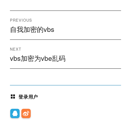
文
PREVIOUS
章
自我加密的vbs
Previous
post:
导
NEXT
航
vbs加密为vbe乱码
Next
post:
登录用户