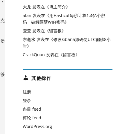
来，
大龙
发表在《
博主简介
》
alan
发表在《
用Hashcat每秒计算1.4亿个密
扑克
码，破解隔壁WIFI密码
》
萱萱
发表在《
留言板
》
东逝水
发表在《
修改kibana源码使UTC偏移8小
的堡
时
》
CrackQuan
发表在《
留言板
》
气够
其他操作
注册
登录
条目 feed
评论 feed
WordPress.org