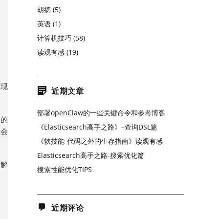
胡搞
(5)
英语
(1)
计算机技巧
(58)
读观有感
(19)
与现
近期文章
部署openClaw的一些关键命令和参考博客
它的
《Elasticsearch高手之路》–查询DSL篇
还会
《软技能-代码之外的生存指南》读观有感
Elasticsearch高手之路-搜索优化篇
了解
搜索性能优化TIPS
近期评论