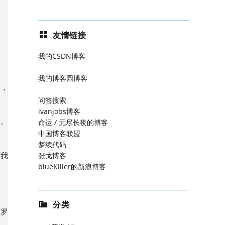
友情链接
我的CSDN博客
我的博客园博客
后，
问答搜索
ivanjobs博客
破。
命运 / 无尽长夜的博客
中国博客联盟
梦续代码
张戈博客
给我
blueKiller的新浪博客
分类
帕罗
是，