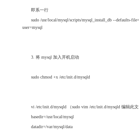
即系一行
sudo /usr/local/mysql/scripts/mysql_install_db --defaults-fil
user=mysql
3. 将 mysql 加入开机启动
sudo chmod +x /etc/init.d/mysqld
vi /etc/init.d/mysqld （sudo vim /etc/init.d
basedir=/usr/local/mysql
datadir=/var/mysql/data