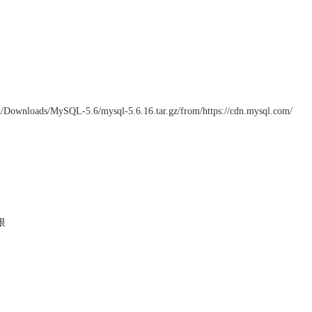
t/Downloads/MySQL-5.6/mysql-5.6.16.tar.gz/from/https://cdn.mysql.com/
权限