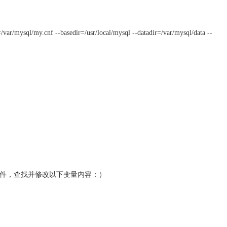
e=/var/mysql/my.cnf --basedir=/usr/local/mysql --datadir=/var/mysql/data --
/mysqld 编辑此文件，查找并修改以下变量内容：）