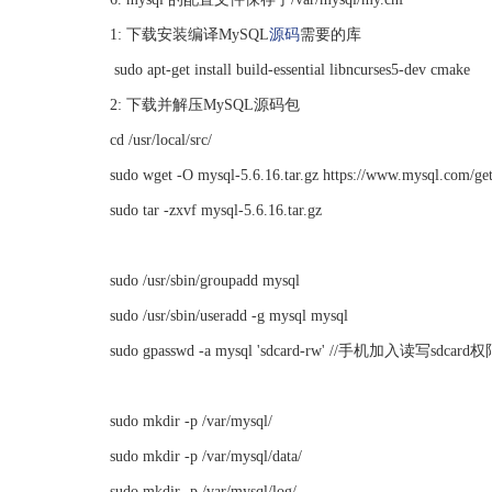
1: 下载安装编译MySQL
源码
需要的库
sudo apt-get install build-essential libncurses5-dev cmake
2: 下载并解压MySQL源码包
cd /usr/local/src/
sudo wget -O mysql-5.6.16.tar.gz https://www.mysql.com/ge
sudo tar -zxvf mysql-5.6.16.tar.gz
sudo /usr/sbin/groupadd mysql
sudo /usr/sbin/useradd -g mysql mysql
sudo gpasswd -a mysql 'sdcard-rw' //手机加入读写sdcard
sudo mkdir -p /var/mysql/
sudo mkdir -p /var/mysql/data/
sudo mkdir -p /var/mysql/log/