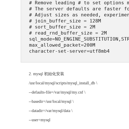
# Remove leading # to set options m
# The server defaults are faster fo
# Adjust sizes as needed, experimen
# join_buffer_size = 128M

# sort_buffer_size = 2M

# read_rnd_buffer_size = 2M

sql_mode=NO_ENGINE_SUBSTITUTION,STR
max_allowed_packet=200M

character-set-server=utf8mb4
2. mysql 初始化安装
/usr/local/mysql/scripts/mysql_install_db \
--defaults-file=/var/mysql/my.cnf \
--basedir=/usr/local/mysql \
--datadir=/var/mysql/data \
--user=mysql