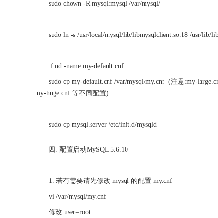
sudo chown -R mysql:mysql /var/mysql/
sudo ln -s /usr/local/mysql/lib/libmysqlclient.so.18 /usr/lib/l
find -name my-default.cnf
sudo cp my-default.cnf /var/mysql/my.cnf (
my-huge.cnf 等不同配置)
sudo cp mysql.server /etc/init.d/mysqld
四. 配置启动MySQL 5.6.10
1. 若有需要请先修改 mysql 的配置 my.cnf
vi /var/mysql/my.cnf
修改 user=root