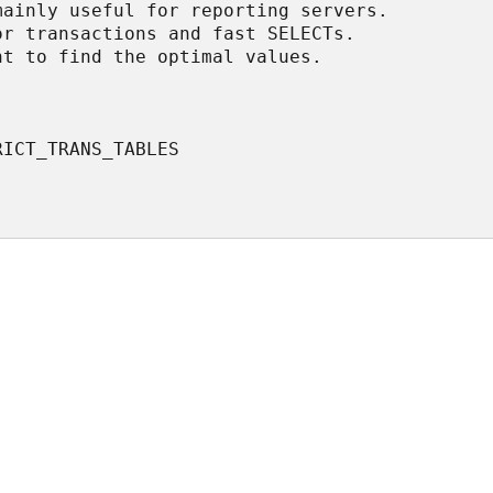
ainly useful for reporting servers.

r transactions and fast SELECTs.

t to find the optimal values.

ICT_TRANS_TABLES 
