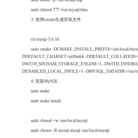
sudo chmod 777 /var/mysql/data
3: 使用cmake生成安装文件
cd mysql-5.6.16
sudo cmake -DCMAKE_INSTALL_PREFIX=/usr/local/mys
DDEFAULT_CHARSET=utf8mb4 -DDEFAULT_COLLATION=
DWITH_MYISAM_STORAGE_ENGINE=1 -DWITH_INNOBAS
DENABLED_LOCAL_INFILE=1 -DMYSQL_DATADIR=/var/mys
4: 安装MySQL
sudo make
sudo make install
sudo chmod +w /usr/local/mysql
sudo chown -R mysql:mysql /usr/local/mysql