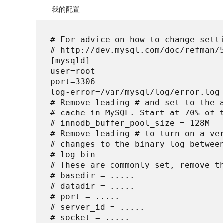
我的配置
# For advice on how to change setti
# http://dev.mysql.com/doc/refman/5
[mysqld]

user=root

port=3306

log-error=/var/mysql/log/error.log

# Remove leading # and set to the a
# cache in MySQL. Start at 70% of t
# innodb_buffer_pool_size = 128M

# Remove leading # to turn on a ver
# changes to the binary log between
# log_bin

# These are commonly set, remove th
# basedir = .....

# datadir = .....

# port = .....

# server_id = .....

# socket = .....
