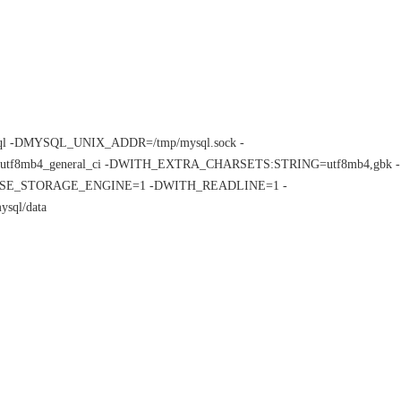
ql -DMYSQL_UNIX_ADDR=/tmp/mysql.sock -
utf8mb4
_general_ci -DWITH_EXTRA_CHARSETS:STRING=
utf8mb4
,gbk -
E_STORAGE_ENGINE=1 -DWITH_READLINE=1 -
ql/data