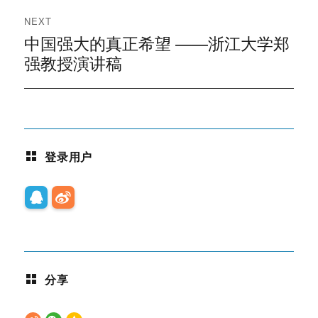
航
NEXT
中国强大的真正希望 ——浙江大学郑
Next
post:
强教授演讲稿
登录用户
分享