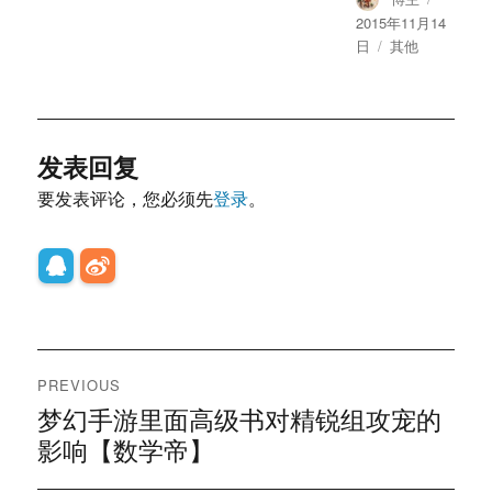
on
2015年11月14
Categories
日
其他
发表回复
要发表评论，您必须先
登录
。
文
PREVIOUS
章
梦幻手游里面高级书对精锐组攻宠的
Previous
post:
影响【数学帝】
导