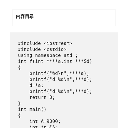
内容目录
#include <iostream>

#include <cstdio>

using namespace std ;

int f(int ****a,int ***&d)

{

    printf("%d\n",****a);

    printf("d=%d\n",***d);

    d=*a;

    printf("d=%d\n",***d);

    return 0;

}

int main()

{    

    int A=9000;  

    int *p=&A;  
