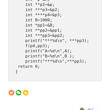
    int **p2=&p;  

    int ***p3=&p2;  

    int ****p4=&p3;  

    int B=1000;   

    int *pp1=&B;  

    int **pp2=&pp1; 

    int ***pp3=&pp2;

    printf("***%d\n", ***pp3);

    f(p4,pp3);

    printf("A=%d\n",A);

    printf("B=%d\n",B );

    printf("***%d\n",***pp3);   
 return 0;

}
Author
Posted
博主