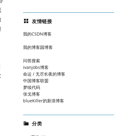
冷
我
的
友情链接
但
我的CSDN博客
我的博客园博客
。
问答搜索
医
ivanjobs博客
命运 / 无尽长夜的博客
求
中国博客联盟
梦续代码
张戈博客
blueKiller的新浪博客
分类