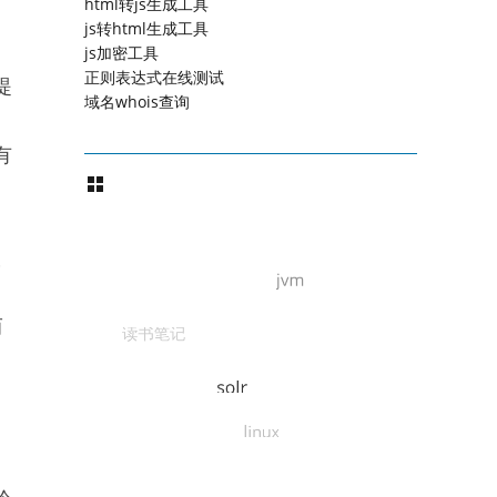
html转js生成工具
js转html生成工具
js加密工具
正则表达式在线测试
提
域名whois查询
有
双
而