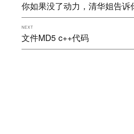
章
你如果没了动力，清华姐告诉
Previous
post:
导
NEXT
航
文件MD5 c++代码
Next
post: