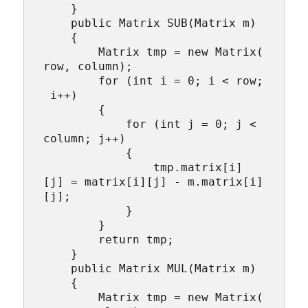
    }

    public Matrix SUB(Matrix m)

    {

        Matrix tmp = new Matrix(
row, column);

        for (int i = 0; i < row;
 i++)

        {

            for (int j = 0; j < 
column; j++)

            {

                tmp.matrix[i]
[j] = matrix[i][j] - m.matrix[i]
[j];

            }

        }

        return tmp;

    }

    public Matrix MUL(Matrix m)

    {

        Matrix tmp = new Matrix(