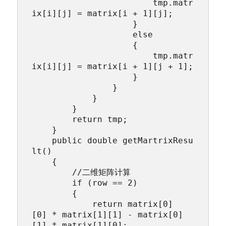
                        tmp.matr
ix[i][j] = matrix[i + 1][j];

                    }

                    else

                    {

                        tmp.matr
ix[i][j] = matrix[i + 1][j + 1];

                    }

                }

            }

        }

        return tmp;

    }

    public double getMartrixResu
lt()

    {

        //二维矩阵计算

        if (row == 2)

        {

            return matrix[0]
[0] * matrix[1][1] - matrix[0]
[1] * matrix[1][0];
