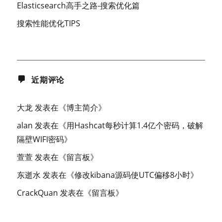
Elasticsearch高手之路-搜索优化篇
搜索性能优化TIPS
近期评论
大龙
发表在《
博主简介
》
alan
发表在《
用Hashcat每秒计算1.4亿个密码，破解
隔壁WIFI密码
》
萱萱
发表在《
留言板
》
东逝水
发表在《
修改kibana源码使UTC偏移8小时
》
CrackQuan
发表在《
留言板
》