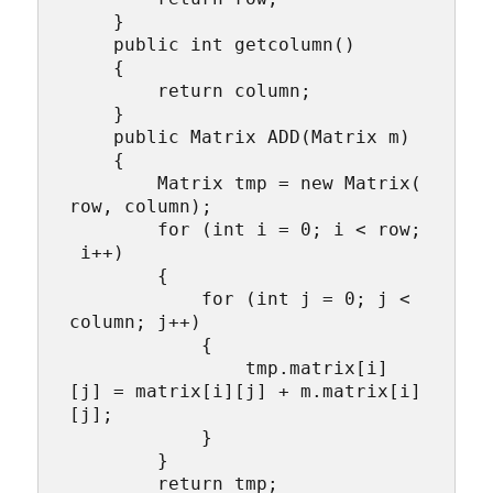
    }

    public int getcolumn()

    {

        return column;

    }

    public Matrix ADD(Matrix m)

    {

        Matrix tmp = new Matrix(
row, column);

        for (int i = 0; i < row;
 i++)

        {

            for (int j = 0; j < 
column; j++)

            {

                tmp.matrix[i]
[j] = matrix[i][j] + m.matrix[i]
[j];

            }

        }

        return tmp;
