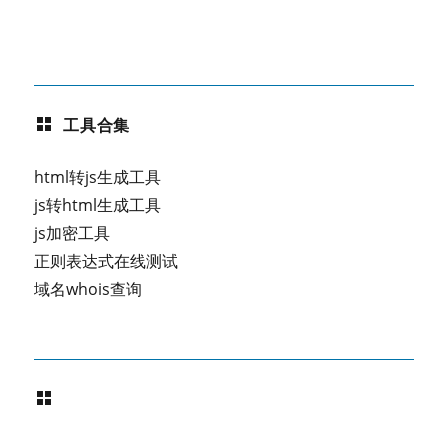
工具合集
html转js生成工具
js转html生成工具
js加密工具
正则表达式在线测试
域名whois查询