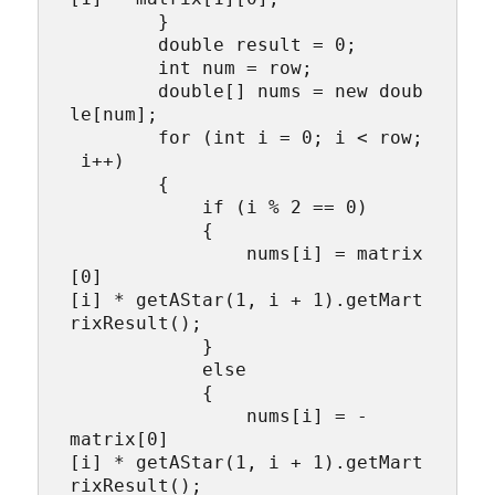
        }

        double result = 0;

        int num = row;

        double[] nums = new doub
le[num];

        for (int i = 0; i < row;
 i++)

        {

            if (i % 2 == 0)

            {

                nums[i] = matrix
[0]
[i] * getAStar(1, i + 1).getMart
rixResult();

            }

            else

            {

                nums[i] = -
matrix[0]
[i] * getAStar(1, i + 1).getMart
rixResult();
