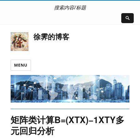
搜索内容/标题
徐霁的博客
MENU
矩阵类计算B=(XTX)−1XTY多
元回归分析