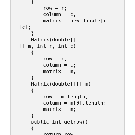
    {

        row = r;

        column = c;

        matrix = new double[r]
[c];

    }

    Matrix(double[]
[] m, int r, int c)

    {

        row = r;

        column = c;

        matrix = m;

    }

    Matrix(double[][] m)

    {

        row = m.length;

        column = m[0].length;

        matrix = m;

    }

    public int getrow()

    {

        return row;
