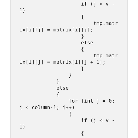
                    if (j < v - 
1)

                    {

                        tmp.matr
ix[i][j] = matrix[i][j];

                    }

                    else

                    {

                        tmp.matr
ix[i][j] = matrix[i][j + 1];

                    }

                }

            }

            else

            {

                for (int j = 0; 
j < column-1; j++)

                {

                    if (j < v - 
1)

                    {
