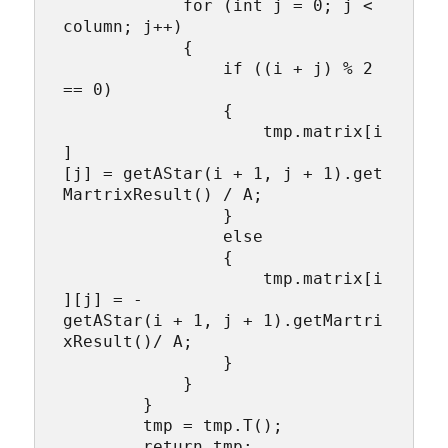
            for (int j = 0; j < 
column; j++)

            {

                if ((i + j) % 2 
== 0)

                {

                    tmp.matrix[i
]
[j] = getAStar(i + 1, j + 1).get
MartrixResult() / A;

                }

                else

                {

                    tmp.matrix[i
][j] = -
getAStar(i + 1, j + 1).getMartri
xResult()/ A;

                }

            }

        }

        tmp = tmp.T();

        return tmp;
