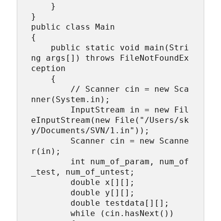
    }

}

public class Main

{

    public static void main(Stri
ng args[]) throws FileNotFoundEx
ception

    {

        // Scanner cin = new Sca
nner(System.in);

        InputStream in = new Fil
eInputStream(new File("/Users/sk
y/Documents/SVN/1.in"));

        Scanner cin = new Scanne
r(in);

        int num_of_param, num_of
_test, num_of_untest;

        double x[][];

        double y[][];

        double testdata[][];

        while (cin.hasNext())
