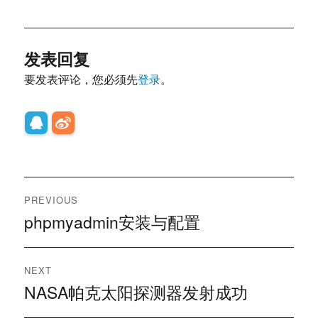
发表回复
要发表评论，您必须先
登录
。
文
PREVIOUS
章
phpmyadmin安装与配置
Previous
post:
导
NEXT
航
NASA帕克太阳探测器发射成功
Next
post: