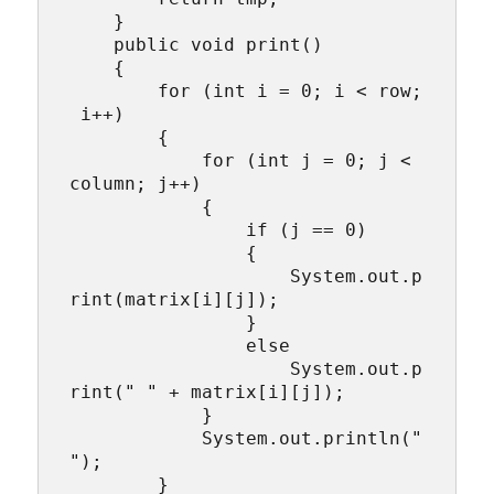
    }

    public void print()

    {

        for (int i = 0; i < row;
 i++)

        {

            for (int j = 0; j < 
column; j++)

            {

                if (j == 0)

                {

                    System.out.p
rint(matrix[i][j]);

                }

                else

                    System.out.p
rint(" " + matrix[i][j]);

            }

            System.out.println("
");

        }
