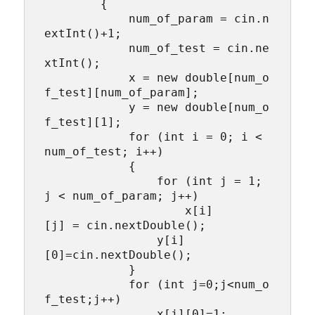
        {

            num_of_param = cin.n
extInt()+1;

            num_of_test = cin.ne
xtInt();

            x = new double[num_o
f_test][num_of_param];

            y = new double[num_o
f_test][1];

            for (int i = 0; i < 
num_of_test; i++)

            {

                for (int j = 1; 
j < num_of_param; j++)

                    x[i]
[j] = cin.nextDouble();

                y[i]
[0]=cin.nextDouble();

            }

            for (int j=0;j<num_o
f_test;j++)

                x[j][0]=1;
