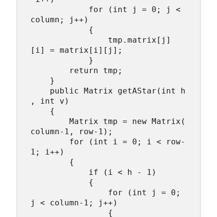
            for (int j = 0; j < 
column; j++)

            {

                tmp.matrix[j]
[i] = matrix[i][j];

            }

        return tmp;

    }

    public Matrix getAStar(int h
, int v)

    {

        Matrix tmp = new Matrix(
column-1, row-1);

        for (int i = 0; i < row-
1; i++)

        {

            if (i < h - 1)

            {

                for (int j = 0; 
j < column-1; j++)

                {
