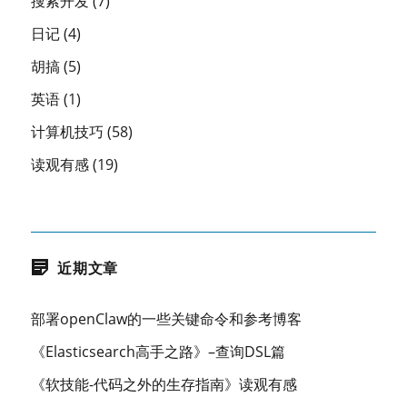
搜索开发
(7)
日记
(4)
胡搞
(5)
英语
(1)
计算机技巧
(58)
读观有感
(19)
近期文章
部署openClaw的一些关键命令和参考博客
《Elasticsearch高手之路》–查询DSL篇
《软技能-代码之外的生存指南》读观有感