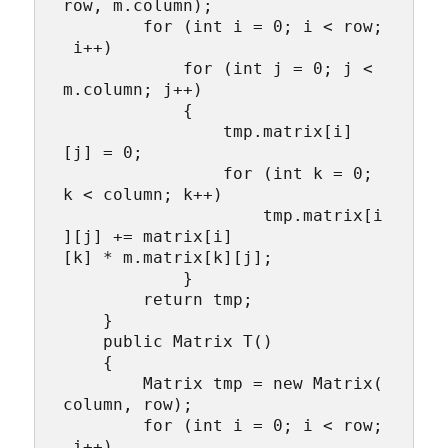
row, m.column);

        for (int i = 0; i < row;
 i++)

            for (int j = 0; j < 
m.column; j++)

            {

                tmp.matrix[i]
[j] = 0;

                for (int k = 0; 
k < column; k++)

                    tmp.matrix[i
][j] += matrix[i]
[k] * m.matrix[k][j];

            }

        return tmp;

    }

    public Matrix T()

    {

        Matrix tmp = new Matrix(
column, row);

        for (int i = 0; i < row;
 i++)
