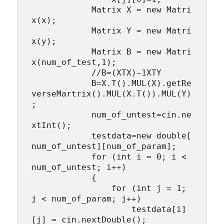
            Matrix X = new Matri
x(x);

            Matrix Y = new Matri
x(y);

            Matrix B = new Matri
x(num_of_test,1);

            //B=(XTX)−1XTY

            B=X.T().MUL(X).getRe
verseMartrix().MUL(X.T()).MUL(Y)
;

            num_of_untest=cin.ne
xtInt();

            testdata=new double[
num_of_untest][num_of_param];

            for (int i = 0; i < 
num_of_untest; i++)

            {

                for (int j = 1; 
j < num_of_param; j++)

                    testdata[i]
[j] = cin.nextDouble();
