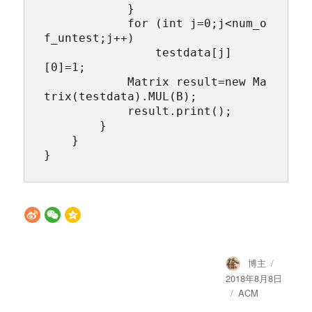
            }

            for (int j=0;j<num_o
f_untest;j++)

                testdata[j]
[0]=1;

            Matrix result=new Ma
trix(testdata).MUL(B);

            result.print();

        }

    }

}
Author
Posted
博主
on
2018年8月8日
Categories
ACM