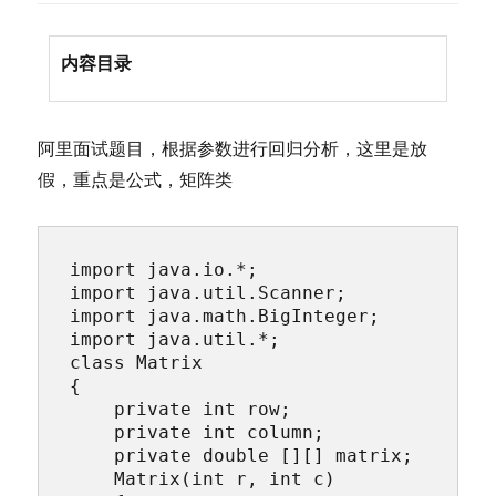
内容目录
阿里面试题目，根据参数进行回归分析，这里是放
假，重点是公式，矩阵类
import java.io.*;

import java.util.Scanner;

import java.math.BigInteger;

import java.util.*;

class Matrix

{

    private int row;

    private int column;

    private double [][] matrix;

    Matrix(int r, int c)
