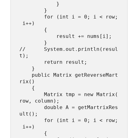
            }

        }

        for (int i = 0; i < row;
 i++)

        {

            result += nums[i];

        }

//      System.out.println(resul
t);

        return result;

    }

    public Matrix getReverseMart
rix()

    {

        Matrix tmp = new Matrix(
row, column);

        double A = getMartrixRes
ult();

        for (int i = 0; i < row;
 i++)

        {
