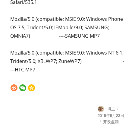
Safari/535.1
Mozilla/5.0 (compatible; MSIE 9.0; Windows Phone
OS 7.5; Trident/5.0; IEMobile/9.0; SAMSUNG;
OMNIA7) ----SAMSUNG MP7
Mozilla/5.0 (compatible; MSIE 9.0; Windows NT 6.1;
Trident/5.0; XBLWP7; ZuneWP7) -
---HTC MP7
Author
Posted
博主
on
2015年5月23日
Categories
开发点滴