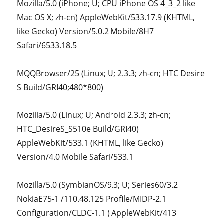
Mozilla/5.0 (iPhone; U; CPU iPhone OS 4_3_2 like
Mac OS X; zh-cn) AppleWebKit/533.17.9 (KHTML,
like Gecko) Version/5.0.2 Mobile/8H7
Safari/6533.18.5
MQQBrowser/25 (Linux; U; 2.3.3; zh-cn; HTC Desire
S Build/GRI40;480*800)
Mozilla/5.0 (Linux; U; Android 2.3.3; zh-cn;
HTC_DesireS_S510e Build/GRI40)
AppleWebKit/533.1 (KHTML, like Gecko)
Version/4.0 Mobile Safari/533.1
Mozilla/5.0 (SymbianOS/9.3; U; Series60/3.2
NokiaE75-1 /110.48.125 Profile/MIDP-2.1
Configuration/CLDC-1.1 ) AppleWebKit/413