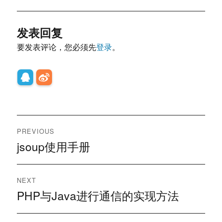
发表回复
要发表评论，您必须先
登录
。
文
PREVIOUS
章
jsoup使用手册
Previous
post:
导
NEXT
航
PHP与Java进行通信的实现方法
Next
post: