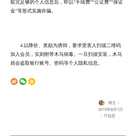
取完足够的个人信息后，即以“手续费”“公证费”“保证
金”等形式实施诈骗。
4.以降价、奖励为诱饵，要求受害人扫描二维码
加入会员，实则附带木马病毒。一旦扫描安装，木马
就会盗取银行账号、密码等个人隐私信息。
Author
Posted
博主
on
2015年8月1日
Categories
IT信息