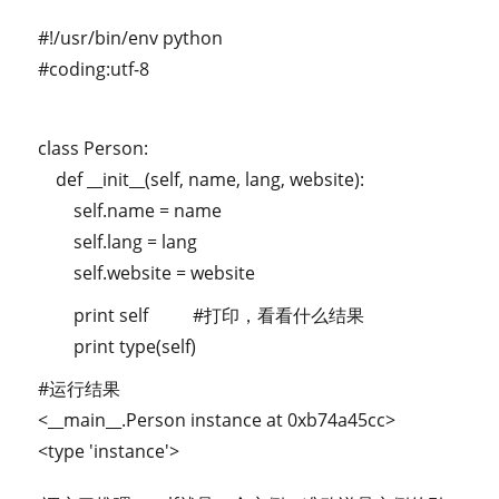
#!/usr/bin/env python
#coding:utf-8
class Person:
def __init__(self, name, lang, website):
self.name = name
self.lang = lang
self.website = website
print self #打印，看看什么结果
print type(self)
#运行结果
<__main__.Person instance at 0xb74a45cc>
<type 'instance'>