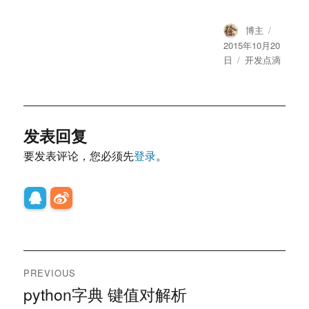
Author
Posted
博主
on
2015年10月20
Categories
日
开发点滴
发表回复
要发表评论，您必须先
登录
。
文
PREVIOUS
章
python字典 键值对解析
Previous
post: