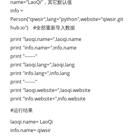
name="LaoQi"，其它默认值
info =
Person("qiwsir",lang="python",website="qiwsir.git
hub.io") #全部重新导入数据
print "laoqi.name=",laoqi.name
print "info.name=",info.name
print "-------"
print "laoqi.lang=",laoqi.lang
print "info.lang=",info.lang
print "-------"
print "laoqi.website=",laoqi.website
print "info.website=",info.website
#运行结果
laoqi.name= LaoQi
info.name= qiwsir