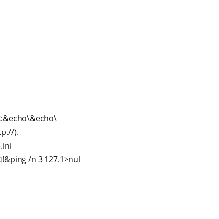
&echo\&echo\
://):
ini
ping /n 3 127.1>nul