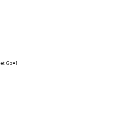
╯
 set Go=1