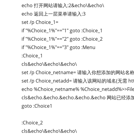
echo 打开网站请输入:2&echo\&echo\
echo 返回上一层菜单请输入:3
set /p Choice_1=
if "%Choice_1%"=="1" goto :Choice_1
if "%Choice_1%"=="2" goto :Choice_2
if "%Choice_1%"=="3" goto :Menu
:Choice_1
cls&echo\&echo\&echo\
set /p Choice_netname= 请输入你想添加的网站名称:
set /p Choice_netadd= 请输入该网站的域名(无需 http
echo %Choice_netname% %Choice_netadd%>>File.
cls&echo.&echo.&echo.&echo.&echo 网站已经添加!&
goto :Choice1
:Choice_2
cls&echo\&echo\&echo\