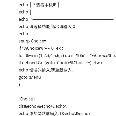
echo │ 7.查看本机IP │
echo │ │
echo ╰────────────────────────────
echo 请选择功能 退出请输入 0
echo ────────────────────
set /p Choice=
if "%Choice%"=="0" exit
for %%i in (1,2,3,4,5,6,7) do if "%%i"=="%Choice%"
if defined Go (goto :Choice%Choice%) else (
echo 错误的输入,请重新输入.
goto :Menu
)
:Choice1
cls&echo\&echo\&echo\
echo 添加网站请输入:1&echo\&echo\