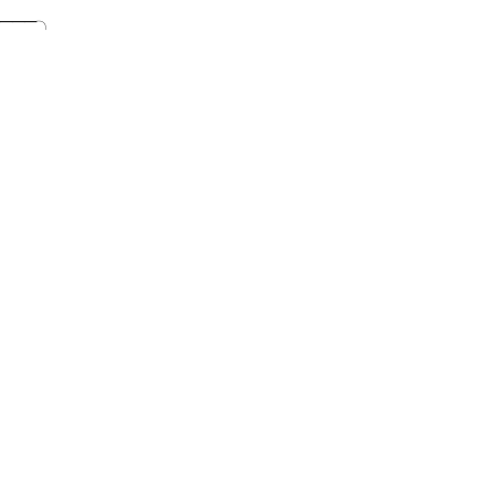
────╮