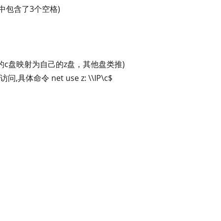
一行命令中包含了3个空格)
 (即可将对方的c盘映射为自己的z盘，其他盘类推)
命令 net use z: \\IP\c$