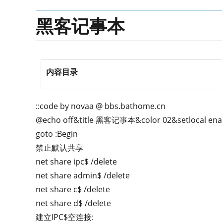
黑客记事本
内容目录
::code by novaa @ bbs.bathome.cn
@echo off&title 黑客记事本&color 02&setlocal ena
goto :Begin
禁止默认共享
net share ipc$ /delete
net share admin$ /delete
net share c$ /delete
net share d$ /delete
建立IPC$空连接: