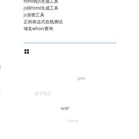
html转js生成工具
js转html生成工具
js加密工具
正则表达式在线测试
域名whois查询
，
：
重