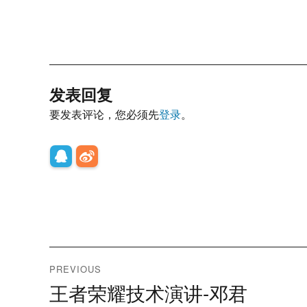
发表回复
要发表评论，您必须先
登录
。
文
PREVIOUS
章
王者荣耀技术演讲-邓君
Previous
post: