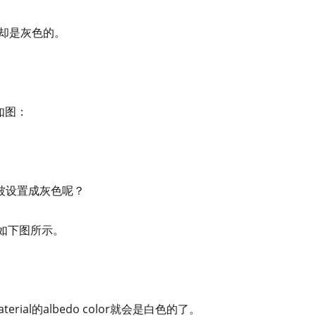
来却是灰色的。
。如图：
会被设置成灰色呢？
，如下图所示。
ial的albedo color就会是白色的了。