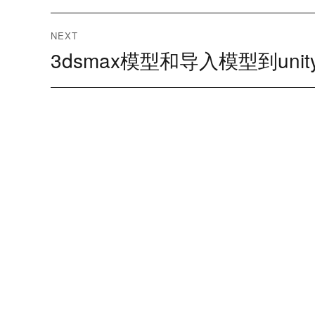
导
NEXT
航
3dsmax模型和导入模型到uni
Next
post: