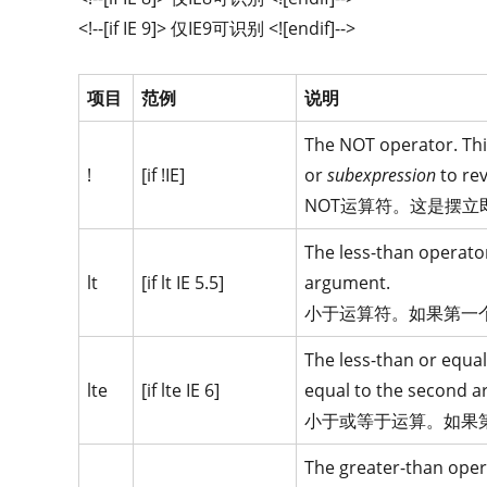
<!--[if IE 9]> 仅IE9可识别 <![endif]-->
项目
范例
说明
The NOT operator. This
!
[if !IE]
or
subexpression
to re
NOT运算符。这是摆立
The less-than operator
lt
[if lt IE 5.5]
argument.
小于运算符。如果第一个
The less-than or equal
lte
[if lte IE 6]
equal to the second 
小于或等于运算。如果第
The greater-than opera