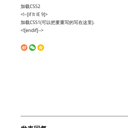
加载CSS2
<!--[if lt IE 9]>
加载CSS1(可以把要重写的写在这里).
<![endif]-->