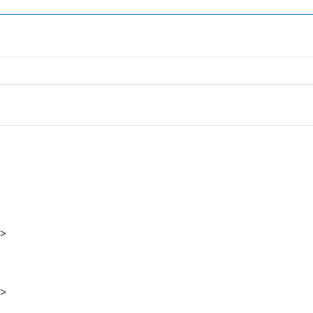
->
->