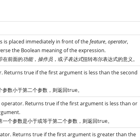
 is placed immediately in front of the
feature
,
operator
,
verse the Boolean meaning of the expression.
即在前面的
功能
，
操作员
，或
子表达式
扭转布尔表达式的意义。
. Returns true if the first argument is less than the second
参数小于第二个参数，则返回true。
 operator. Returns true if the first argument is less than or
argument.
一个参数是小于或等于第二个参数，则返回true。
tor. Returns true if the first argument is greater than the