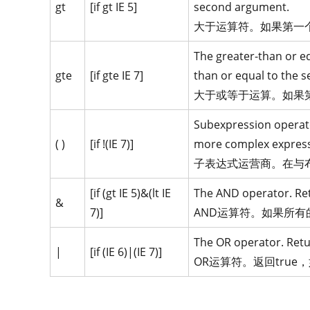
gt
[if gt IE 5]
second argument.
大于运算符。如果第一个
The greater-than or eq
gte
[if gte IE 7]
than or equal to the 
大于或等于运算。如果第
Subexpression operato
( )
[if !(IE 7)]
more complex express
子表达式运营商。在与
[if (gt IE 5)&(lt IE
The AND operator. Retu
&
7)]
AND运算符。如果所有的
The OR operator. Retur
|
[if (IE 6)|(IE 7)]
OR运算符。返回true