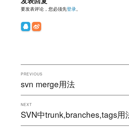
发表回复
要发表评论，您必须先
登录
。
文
PREVIOUS
章
svn merge用法
Previous
post:
导
NEXT
航
SVN中trunk,branches,tag
Next
post: