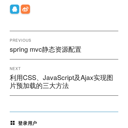
文
PREVIOUS
章
spring mvc静态资源配置
Previous
post:
导
NEXT
航
利用CSS、JavaScript及Ajax实现图
Next
post:
片预加载的三大方法
登录用户