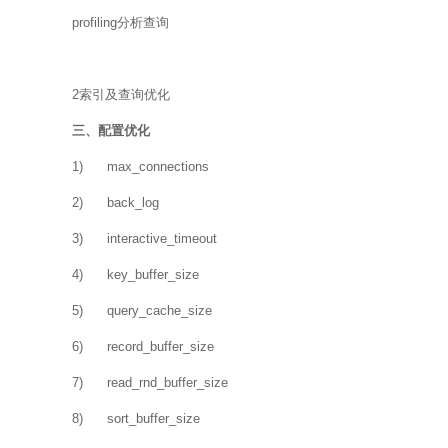
profiling分析查询
2索引及查询优化
三、配置优化
1) max_connections
2) back_log
3) interactive_timeout
4) key_buffer_size
5) query_cache_size
6) record_buffer_size
7) read_rnd_buffer_size
8) sort_buffer_size