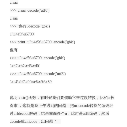
u'aaa'
>>> u'aaa'.decode('utf8')
u'aaa'
>>> '也有'.decode('gbk')
u'\u4e5f\u6709'
>>> print
u'\u4e5f\u6709'.encode('gbk')
也有
>>> u'\u4e5f\u6709'.encode('gbk')
'\xd2\xb2\xd3\xd0'
>>> u'\u4e5f\u6709'.encode('utf8')
'\xe4\xb9\x9f\xe6\x9c\x89'
说明：str()函数，有时候我们要借助它来过度转换，比如u'长
春市'，这就是我下午遇到的问题，把urlencode转换的编码经
过urldecode解码，结果前面多个u，此时是utf8编码，然后
decode成unicode，出问题了：