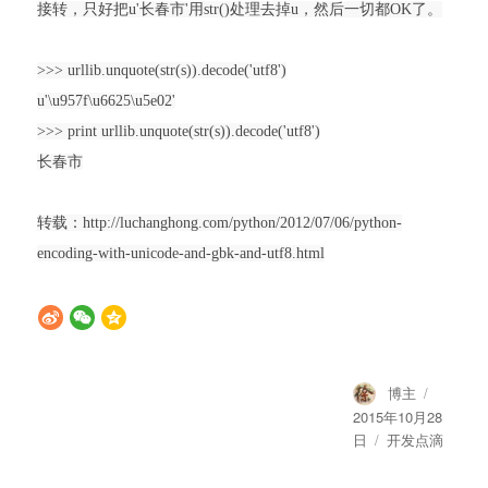
接转，只好把u'长春市'用str()处理去掉u，然后一切都OK了。
>>> urllib.unquote(str(s)).decode('utf8')
u'\u957f\u6625\u5e02'
>>> print urllib.unquote(str(s)).decode('utf8')
长春市
转载：http://luchanghong.com/python/2012/07/06/python-
encoding-with-unicode-and-gbk-and-utf8.html
Author
Posted
博主
on
2015年10月28
Categories
日
开发点滴