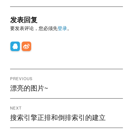
发表回复
要发表评论，您必须先
登录
。
文
PREVIOUS
章
漂亮的图片~
Previous
post:
导
NEXT
航
搜索引擎正排和倒排索引的建立
Next
post: