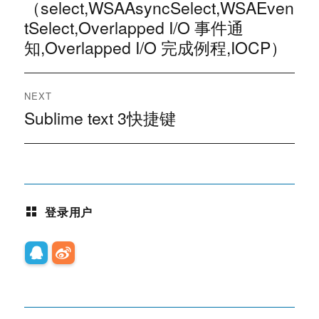
（select,WSAAsyncSelect,WSAEven
导
tSelect,Overlapped I/O 事件通
航
知,Overlapped I/O 完成例程,IOCP）
NEXT
Sublime text 3快捷键
Next
post:
登录用户