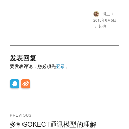
Author
Posted
博主
on
2015年6月5日
Categories
其他
发表回复
要发表评论，您必须先
登录
。
文
PREVIOUS
章
多种SOKECT通讯模型的理解
Previous
post: