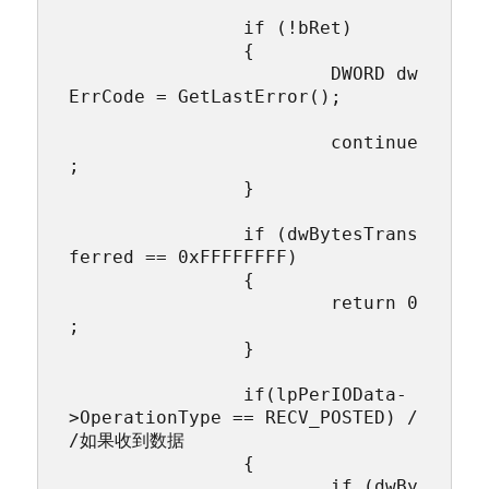
		if (!bRet)

		{

			DWORD dw
ErrCode = GetLastError();		
			continue
;

		}

		if (dwBytesTrans
ferred == 0xFFFFFFFF)

		{

			return 0
;

		}

		if(lpPerIOData-
>OperationType == RECV_POSTED) /
/如果收到数据

		{

			if (dwBy