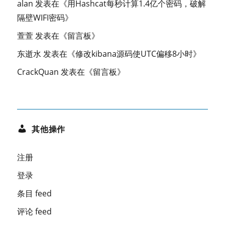
alan
发表在《
用Hashcat每秒计算1.4亿个密码，破解
隔壁WIFI密码
》
萱萱
发表在《
留言板
》
东逝水
发表在《
修改kibana源码使UTC偏移8小时
》
CrackQuan
发表在《
留言板
》
其他操作
注册
登录
条目 feed
评论 feed