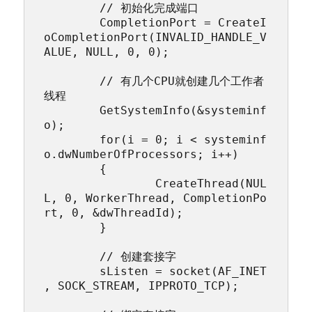
	// 初始化完成端口

	CompletionPort = CreateI
oCompletionPort(INVALID_HANDLE_V
ALUE, NULL, 0, 0);

	// 有几个CPU就创建几个工作者
线程

	GetSystemInfo(&systeminf
o);

	for(i = 0; i < systeminf
o.dwNumberOfProcessors; i++)

	{

		CreateThread(NUL
L, 0, WorkerThread, CompletionPo
rt, 0, &dwThreadId);

	}

	// 创建套接字

	sListen = socket(AF_INET
, SOCK_STREAM, IPPROTO_TCP);
