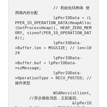
		// 初始化结构体 使
用堆内存分配

		lpPerIOData = (L
PPER_IO_OPERATION_DATA)HeapAlloc
(GetProcessHeap(), HEAP_ZERO_MEM
ORY, sizeof(PER_IO_OPERATION_DAT
A));

		lpPerIOData-
>Buffer.len = MSGSIZE; // len=10
24

		lpPerIOData-
>Buffer.buf = lpPerIOData-
>szMessage;

		lpPerIOData-
>OperationType = RECV_POSTED; //
操作类型

		WSARecv(sClient,
      //异步接收消息，立刻返回。

			&lpPerIO