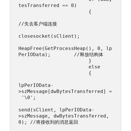
tesTransferred == 0)

			{

//失去客户端连接

closesocket(sClient);

HeapFree(GetProcessHeap(), 0, lp
PerIOData);        //释放结构体

			}

			else

			{

lpPerIOData-
>szMessage[dwBytesTransferred] =
 '\0';

send(sClient, lpPerIOData-
>szMessage, dwBytesTransferred, 
0); //将接收到的消息返回
