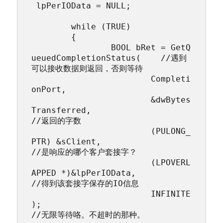
 lpPerIOData = NULL;

	while (TRUE)

	{

		BOOL bRet = GetQ
ueuedCompletionStatus(    //遇到
可以接收数据则返回，否则等待

			Completi
onPort,

			&dwBytes
Transferred,				
//返回的字数

			(PULONG_
PTR) &sClient,				
//是响应的哪个客户套接字？

			(LPOVERL
APPED *)&lpPerIOData,		
//得到该套接字保存的IO信息

			INFINITE
);							
//无限等待咯。不超时的那种。
