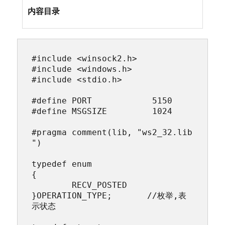
内容目录
#include <winsock2.h>

#include <windows.h>

#include <stdio.h>

#define PORT		5150

#define MSGSIZE		1024

#pragma comment(lib, "ws2_32.lib
")

typedef enum

{

	RECV_POSTED

}OPERATION_TYPE;       //枚举,表
示状态
