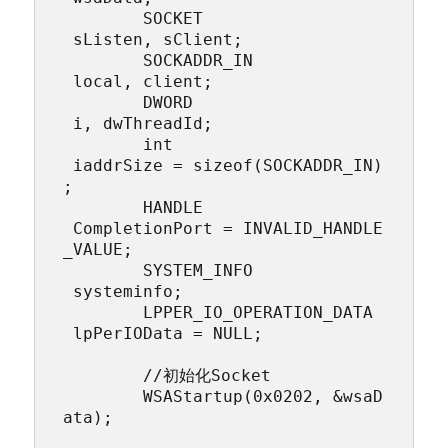
	SOCKET                  
 sListen, sClient;

	SOCKADDR_IN             
 local, client;

	DWORD                   
 i, dwThreadId;

	int                     
 iaddrSize = sizeof(SOCKADDR_IN)
;

	HANDLE                  
 CompletionPort = INVALID_HANDLE
_VALUE;

	SYSTEM_INFO             
 systeminfo;

	LPPER_IO_OPERATION_DATA 
 lpPerIOData = NULL;

	//初始化Socket

	WSAStartup(0x0202, &wsaD
ata);
