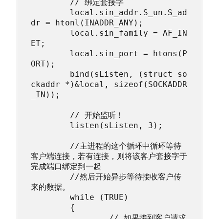
	// 绑定套接字

	local.sin_addr.S_un.S_ad
dr = htonl(INADDR_ANY);

	local.sin_family = AF_IN
ET;

	local.sin_port = htons(P
ORT);

	bind(sListen, (struct so
ckaddr *)&local, sizeof(SOCKADDR
_IN));

	// 开始监听！

	listen(sListen, 3);

	//主进程的这个循环中循环等待
客户端连接，若有连接，则将该客户套接字于
完成端口绑定到一起

	//然后开始异步等待接收客户传
来的数据。

	while (TRUE)

	{

		// 如果接到客户请求