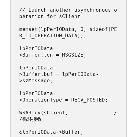
// Launch another asynchronous o
peration for sClient

memset(lpPerIOData, 0, sizeof(PE
R_IO_OPERATION_DATA));

lpPerIOData-
>Buffer.len = MSGSIZE;

lpPerIOData-
>Buffer.buf = lpPerIOData-
>szMessage;

lpPerIOData-
>OperationType = RECV_POSTED;

WSARecv(sClient,               /
/循环接收

&lpPerIOData->Buffer,
