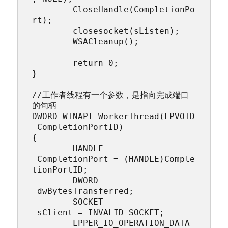
	CloseHandle(CompletionPo
rt);

	closesocket(sListen);

	WSACleanup();

	return 0;

}

//工作者线程有一个参数，是指向完成端口
的句柄

DWORD WINAPI WorkerThread(LPVOID
 CompletionPortID)

{

	HANDLE                  
 CompletionPort = (HANDLE)Comple
tionPortID;

	DWORD                   
 dwBytesTransferred;

	SOCKET                  
 sClient = INVALID_SOCKET;

	LPPER_IO_OPERATION_DATA 