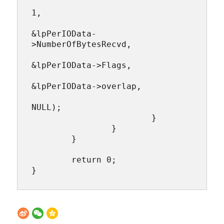
1,

&lpPerIOData-
>NumberOfBytesRecvd,

&lpPerIOData->Flags,

&lpPerIOData->overlap,

NULL);

			}

		}

	}

	return 0;

}