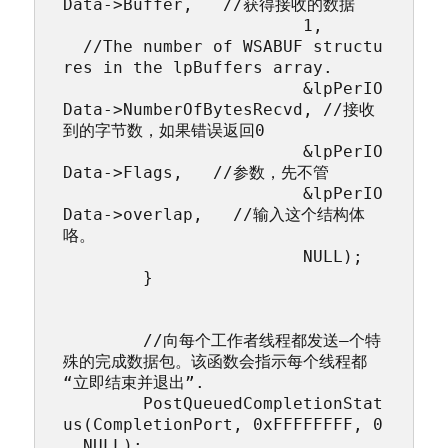
Data->Buffer,   //获得接收的数据

			1,      
  //The number of WSABUF structu
res in the lpBuffers array.

			&lpPerIO
Data->NumberOfBytesRecvd, //接收
到的字节数，如果错误返回0

			&lpPerIO
Data->Flags,   //参数，先不管

			&lpPerIO
Data->overlap,   //输入这个结构体
咯。

			NULL);

	}	

	//向每个工作者线程都发送―个特
殊的完成数据包。该函数会指示每个线程都
“立即结束并退出”.

	PostQueuedCompletionStat
us(CompletionPort, 0xFFFFFFFF, 0
, NULL);
