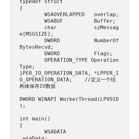
typedef struct

{

	WSAOVERLAPPED   overlap;

	WSABUF          Buffer;

	char            szMessag
e[MSGSIZE];

	DWORD           NumberOf
BytesRecvd;

	DWORD           Flags;

	OPERATION_TYPE Operation
Type;

}PER_IO_OPERATION_DATA, *LPPER_I
O_OPERATION_DATA;    //定义一个结
构体保存IO数据

DWORD WINAPI WorkerThread(LPVOID
);

int main()

{

	WSADATA                 
 wsaData;
