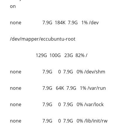
on
none
7.9G
184K
7.9G
1% /dev
/dev/mapper/eccubuntu-root
129G
100G
23G
82% /
none
7.9G
0
7.9G
0% /dev/shm
none
7.9G
64K
7.9G
1% /var/run
none
7.9G
0
7.9G
0% /var/lock
none
7.9G
0
7.9G
0% /lib/init/rw