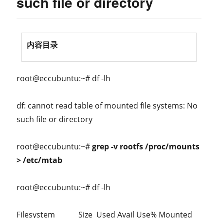
such file or directory
内容目录
root@eccubuntu:~# df -lh
df: cannot read table of mounted file systems: No
such file or directory
root@eccubuntu:~#
grep -v rootfs /proc/mounts
> /etc/mtab
root@eccubuntu:~# df -lh
Filesystem
Size
Used Avail Use% Mounted