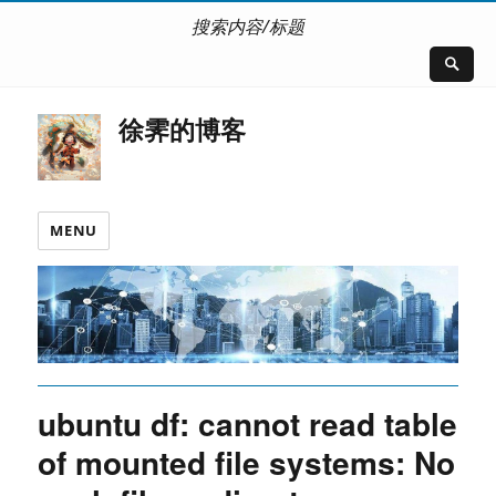
搜索内容/标题
徐霁的博客
MENU
ubuntu df: cannot read table
of mounted file systems: No