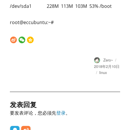
/dev/sda1
228M
113M
103M
53% /boot
root@eccubuntu:~#
Author
Posted
Zero~
on
2018年2月10日
Categories
linux
发表回复
要发表评论，您必须先
登录
。