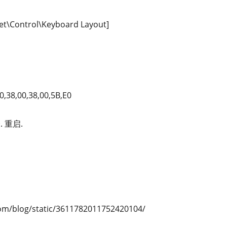
t\Control\Keyboard Layout]
0,38,00,38,00,5B,E0
 重启.
/blog/static/3611782011752420104/