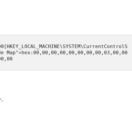
00[HKEY_LOCAL_MACHINE\SYSTEM\CurrentControlS
de Map"=hex:00,00,00,00,00,00,00,00,03,00,00
00,00
件。