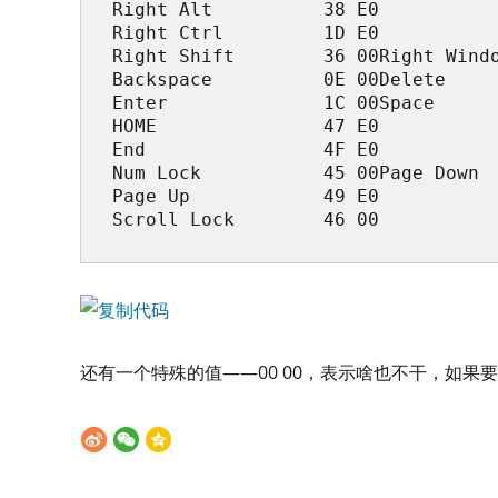
Right Alt          38 E0

Right Ctrl         1D E0

Right Shift        36 00Right Windo
Backspace          0E 00Delete     
Enter              1C 00Space      
HOME               47 E0

End                4F E0

Num Lock           45 00Page Down  
Page Up            49 E0

Scroll Lock        46 00
还有一个特殊的值——00 00，表示啥也不干，如果要