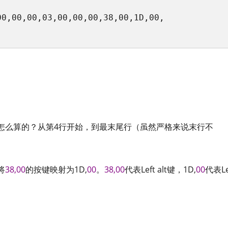
0,00,00,03,00,00,00,38,00,1D,00,

怎么算的？从第4行开始，到最末尾行（虽然严格来说末行不
将
38,
00
的按键映射为1D,
00
。
38,
00
代表Left alt键，1D,
00
代表Le