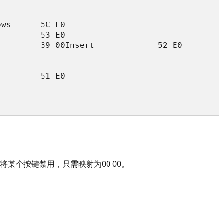
ws      5C E0

        53 E0

        39 00Insert             52 E0

        51 E0

将某个按键禁用，只需映射为00 00。