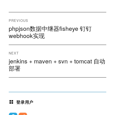
文
PREVIOUS
章
phpjson数据中继器fisheye 钉钉
Previous
post:
webhook实现
导
航
NEXT
jenkins + maven + svn + tomcat 自动
Next
post:
部署
登录用户