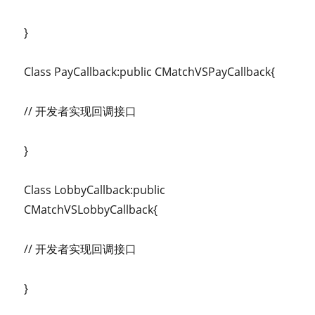
}
Class PayCallback:public CMatchVSPayCallback{
// 开发者实现回调接口
}
Class LobbyCallback:public
CMatchVSLobbyCallback{
// 开发者实现回调接口
}