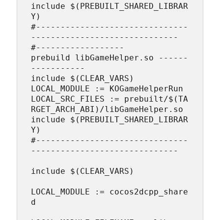
include $(PREBUILT_SHARED_LIBRAR
Y)

#-------------------------------
------------------------------

#------------------
prebuild libGameHelper.so ------
-----------

include $(CLEAR_VARS)

LOCAL_MODULE := KOGameHelperRun

LOCAL_SRC_FILES := prebuilt/$(TA
RGET_ARCH_ABI)/libGameHelper.so

include $(PREBUILT_SHARED_LIBRAR
Y)

#-------------------------------
------------------------------

include $(CLEAR_VARS)

LOCAL_MODULE := cocos2dcpp_share
d
