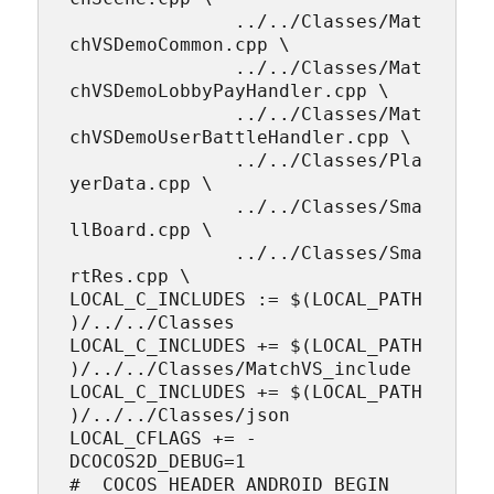
               ../../Classes/Mat
chVSDemoCommon.cpp \

               ../../Classes/Mat
chVSDemoLobbyPayHandler.cpp \

               ../../Classes/Mat
chVSDemoUserBattleHandler.cpp \

               ../../Classes/Pla
yerData.cpp \

               ../../Classes/Sma
llBoard.cpp \

               ../../Classes/Sma
rtRes.cpp \

LOCAL_C_INCLUDES := $(LOCAL_PATH
)/../../Classes

LOCAL_C_INCLUDES += $(LOCAL_PATH
)/../../Classes/MatchVS_include

LOCAL_C_INCLUDES += $(LOCAL_PATH
)/../../Classes/json

LOCAL_CFLAGS += -
DCOCOS2D_DEBUG=1

# _COCOS_HEADER_ANDROID_BEGIN
