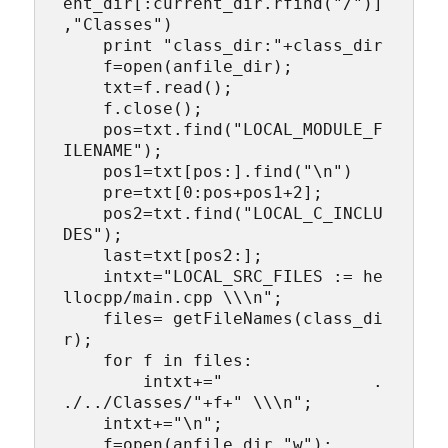
ent_dir[:current_dir.rfind("/")]
,"Classes")

    print "class_dir:"+class_dir

    f=open(anfile_dir);

    txt=f.read();

    f.close();

    pos=txt.find("LOCAL_MODULE_F
ILENAME");

    pos1=txt[pos:].find("\n")

    pre=txt[0:pos+pos1+2];

    pos2=txt.find("LOCAL_C_INCLU
DES");

    last=txt[pos2:];

    intxt="LOCAL_SRC_FILES := he
llocpp/main.cpp \\\n";

    files= getFileNames(class_di
r);

    for f in files:

        intxt+="               .
./../Classes/"+f+" \\\n";

    intxt+="\n";

    f=open(anfile_dir,"w");
