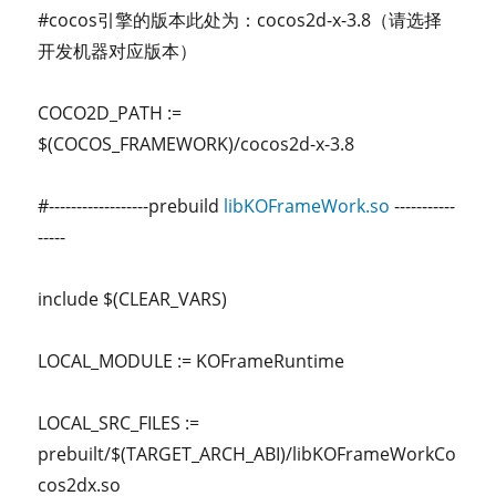
#cocos引擎的版本此处为：cocos2d-x-3.8（请选择
开发机器对应版本）
COCO2D_PATH :=
$(COCOS_FRAMEWORK)/cocos2d-x-3.8
#------------------prebuild
libKOFrameWork.so
-----------
-----
include $(CLEAR_VARS)
LOCAL_MODULE := KOFrameRuntime
LOCAL_SRC_FILES :=
prebuilt/$(TARGET_ARCH_ABI)/libKOFrameWorkCo
cos2dx.so