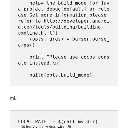
    help='the build mode for jav
a project,debug[default] or rele
ase.Get more information,please 
refer to http://developer.androi
d.com/tools/building/building-
cmdline.html')

    (opts, args) = parser.parse_
args()

    print "Please use cocos cons
ole instead.\n"

    build(opts.build_mode)
mk
LOCAL_PATH := $(call my-dir)

#添加cocos引擎代码目录
