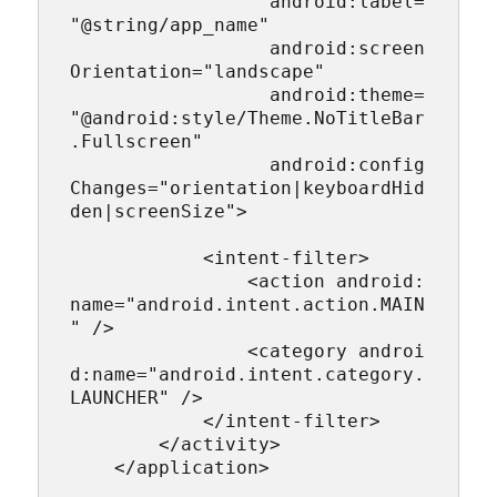
                  android:label=
"@string/app_name"

                  android:screen
Orientation="landscape"

                  android:theme=
"@android:style/Theme.NoTitleBar
.Fullscreen"

                  android:config
Changes="orientation|keyboardHid
den|screenSize">

            <intent-filter>

                <action android:
name="android.intent.action.MAIN
" />

                <category androi
d:name="android.intent.category.
LAUNCHER" />

            </intent-filter>

        </activity>

    </application>
