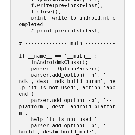
    f.write(pre+intxt+last);

    f.close();

    print "write to android.mk c
ompleted"

    # print pre+intxt+last;

# -------------- main ----------
----

if __name__ == '__main__':

    inAndroidmkClass();

    parser = OptionParser()

    parser.add_option("-n", "--
ndk", dest="ndk_build_param", he
lp='it is not used', action="app
end")

    parser.add_option("-p", "--
platform", dest="android_platfor
m", 

    help='it is not used')

    parser.add_option("-b", "--
build", dest="build_mode", 
