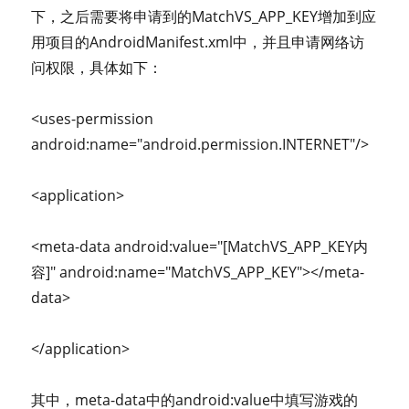
下，之后需要将申请到的MatchVS_APP_KEY增加到应
用项目的AndroidManifest.xml中，并且申请网络访
问权限，具体如下：
<uses-permission
android:name="android.permission.INTERNET"/>
<application>
<meta-data android:value="[MatchVS_APP_KEY内
容]" android:name="MatchVS_APP_KEY"></meta-
data>
</application>
其中，meta-data中的android:value中填写游戏的