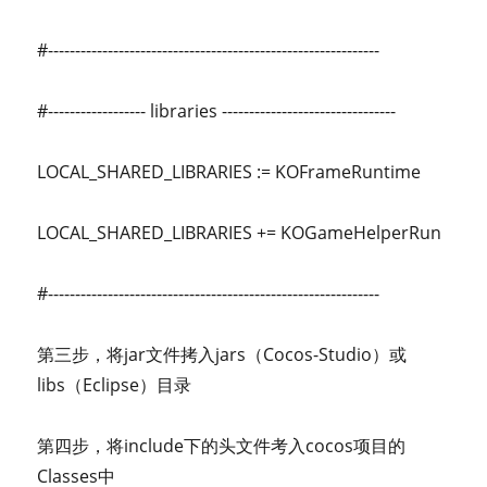
#-------------------------------------------------------------
#------------------ libraries --------------------------------
LOCAL_SHARED_LIBRARIES := KOFrameRuntime
LOCAL_SHARED_LIBRARIES += KOGameHelperRun
#-------------------------------------------------------------
第三步，将jar文件拷入jars（Cocos-Studio）或
libs（Eclipse）目录
第四步，将include下的头文件考入cocos项目的
Classes中