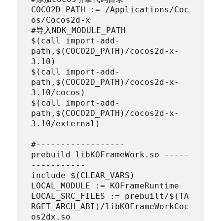
COCO2D_PATH := /Applications/Coc
os/Cocos2d-x

#导入NDK_MODULE_PATH

$(call import-add-
path,$(COCO2D_PATH)/cocos2d-x-
3.10)

$(call import-add-
path,$(COCO2D_PATH)/cocos2d-x-
3.10/cocos)

$(call import-add-
path,$(COCO2D_PATH)/cocos2d-x-
3.10/external)

#------------------
prebuild libKOFrameWork.so -----
-----------

include $(CLEAR_VARS)

LOCAL_MODULE := KOFrameRuntime

LOCAL_SRC_FILES := prebuilt/$(TA
RGET_ARCH_ABI)/libKOFrameWorkCoc
os2dx.so
