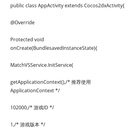
public class AppActivity extends Cocos2dxActivity{
@Override
Protected void
onCreate(BundlesavedInstanceState){
MatchVSService.InitService(
getApplicationContext(),/* 推荐使用
ApplicationContext */
102000,/* 游戏ID */
1,/* 游戏版本 */