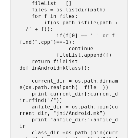
    fileList = []  

    files = os.listdir(path)  

    for f in files:  

        if(os.path.isfile(path +
 '/' + f)):  

            if(f[0] == '.' or f.
find(".cpp")==-1):  

                continue   

            fileList.append(f)  

    return fileList

def inAndroidmkClass():

    current_dir = os.path.dirnam
e(os.path.realpath(__file__))

    print current_dir[:current_d
ir.rfind("/")]

    anfile_dir = os.path.join(cu
rrent_dir, "jni/Android.mk")

    print "anfile_dir:"+anfile_d
ir

    class_dir =os.path.join(curr