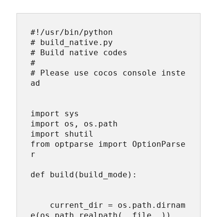
#!/usr/bin/python

# build_native.py

# Build native codes

# 

# Please use cocos console inste
ad

import sys

import os, os.path

import shutil

from optparse import OptionParse
r

def build(build_mode):

    current_dir = os.path.dirnam
e(os.path.realpath(__file__))
