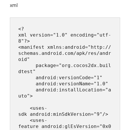
xml
<?
xml version="1.0" encoding="utf-
8"?>

<manifest xmlns:android="http://
schemas.android.com/apk/res/andr
oid"

      package="org.cocos2dx.buil
dtest"

      android:versionCode="1"

      android:versionName="1.0"

      android:installLocation="a
uto">

    <uses-
sdk android:minSdkVersion="9"/>

    <uses-
feature android:glEsVersion="0x0