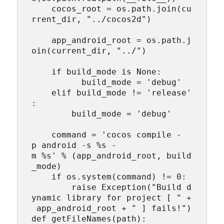
    cocos_root = os.path.join(cu
rrent_dir, "../cocos2d")

    app_android_root = os.path.j
oin(current_dir, "../")

    if build_mode is None:

          build_mode = 'debug'

    elif build_mode != 'release'
:

        build_mode = 'debug'

    command = 'cocos compile -
p android -s %s -
m %s' % (app_android_root, build
_mode) 

    if os.system(command) != 0:

        raise Exception("Build d
ynamic library for project [ " +
 app_android_root + " ] fails!")

def getFileNames(path):  
